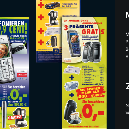
M
P
B
A
N
V