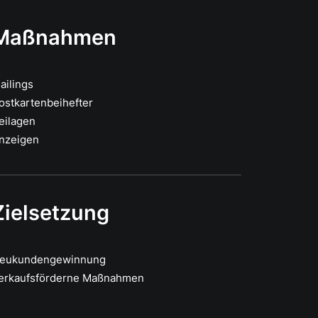
Maßnahmen
ailings
ostkartenbeihefter
eilagen
nzeigen
Zielsetzung
eukundengewinnung
erkaufsförderne Maßnahmen